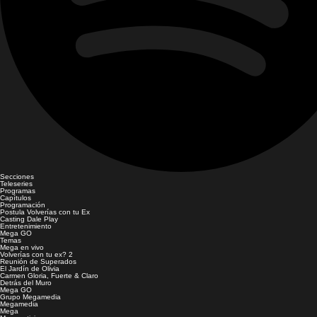
Secciones
Teleseries
Programas
Capítulos
Programación
Postula Volverías con tu Ex
Casting Dale Play
Entretenimiento
Mega GO
Temas
Mega en vivo
Volverías con tu ex? 2
Reunión de Superados
El Jardín de Olivia
Carmen Gloria, Fuerte & Claro
Detrás del Muro
Mega GO
Grupo Megamedia
Megamedia
Mega