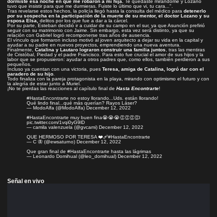
dormiste esa noche en que me robaron a mi hija.
Te quedaste mirándome y Lozano
tuvo que insistir para que me durmieras. Fuiste lo último que vi, tu cara...".
Tras revelarse estos hechos, la policía llegó hasta la consulta del médico para
detenerlo
por su sospecha en la participación de la muerte de su mentor, el doctor Lozano y su
esposa Elsa,
delitos por los que fue a dar a la cárcel.
Por su parte, Esteban decidió ir a cuidar de su campo en el sur, ya que Asunción prefirió
seguir con su matrimonio con Jaime. Sin embargo, esta vez será distinto, ya que su
relación con Gabriel logró recomponerse tras años de ausencia.
El vínculo que formaron incluso motivó al joven arquitecto a dejar su vida en la capital y
ayudar a su padre en nuevos proyectos, emprendiendo una nueva aventura.
Finalmente,
Catalina y Lautaro lograron construir una familia juntos
, tras las mentiras
de Cristóbal, Piedad y el padre Francisco. Para esto fue crucial el amor de sus hijos y la
labor que se propusieron: ayudar a otros padres que, como ellos, también perdieron a sus
pequeños.
Incluso ya cuentan con una victoria, pues
Teresa, amiga de Catalina, logró dar con el
paradero de su hijo
.
Todo finaliza con la pareja protagonista en la playa, mirando con optimismo el futuro y con
la alegría de estar junto a Muriel.
¡No te pierdas las reacciones al capítulo final de
Hasta Encontrarte
!
#HastaEncontrarte
no estoy llorando...Uds. están llorando!
Qué lindo final...qué más querían? Rayos Láser?
— ModoAlfa (@ModoAlfa)
December 12, 2022
#HastaEncontrarte
muy buen fina😭😭😭👏👏👏👏l
pic.twitter.com/1vqi0yG9lD
— camila valenzuela (@gvcami)
December 12, 2022
QUE HERMOSO POR TERESA ❤️‍🩹
#HastaEncontrarte
— C 🦋 (@ewsaturno)
December 12, 2022
Que gran final de
#HastaEncontrarte
hasta las lágrimas
— Leonardo Domihual (@leo_domihual)
December 12, 2022
Señal en vivo