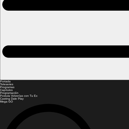
Portada
Teleseries
Programas
Capítulos
Programación
Postula Volverías con Tu Ex
Casting Dale Play
Mega GO