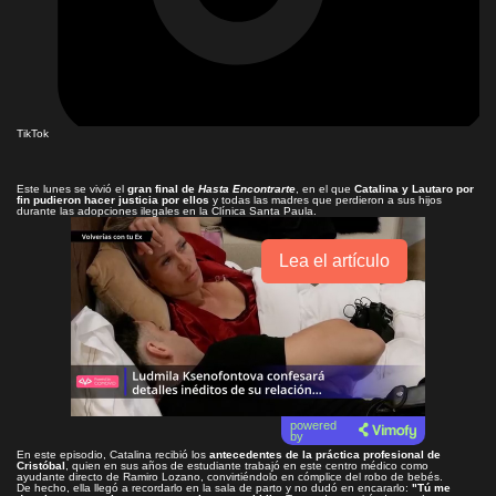
TikTok
Este lunes se vivió el
gran final de
Hasta Encontrarte
, en el que
Catalina y Lautaro por
fin pudieron hacer justicia por ellos
y todas las madres que perdieron a sus hijos
durante las adopciones ilegales en la Clínica Santa Paula.
Lea el artículo
powered
by
En este episodio, Catalina recibió los
antecedentes de la práctica profesional de
Cristóbal
, quien en sus años de estudiante trabajó en este centro médico como
ayudante directo de Ramiro Lozano, convirtiéndolo en cómplice del robo de bebés.
De hecho, ella llegó a recordarlo en la sala de parto y no dudó en encararlo:
"Tú me