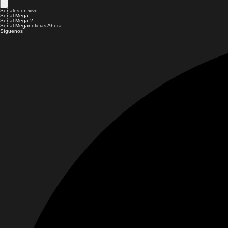
Señales en vivo
Señal Mega
Señal Mega 2
Señal Meganoticias Ahora
Síguenos