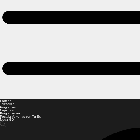
Portada
Teleseries
Programas
Capítulos
Programación
Postula Volverías con Tu Ex
Mega GO