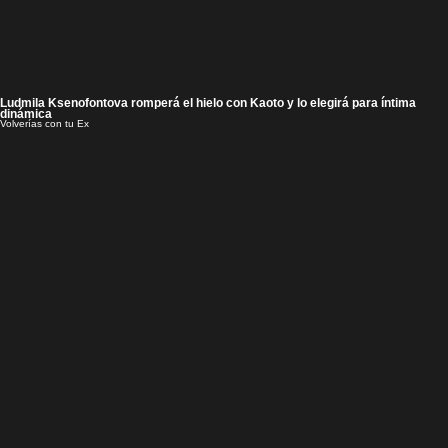
Ludmila Ksenofontova romperá el hielo con Kaoto y lo elegirá para íntima
dinámica
Volverías con tu Ex