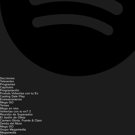
Secciones
Teleseries
Programas
Capítulos
Programación
Postula Volverías con tu Ex
Casting Dale Play
Entretenimiento
Mega GO
Temas
Mega en vivo
Volverías con tu ex? 2
Reunión de Superados
El Jardín de Olivia
Carmen Gloria, Fuerte & Claro
Detrás del Muro
Mega GO
Grupo Megamedia
Megamedia