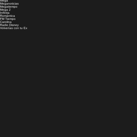
Mega
Meganoticias
Megatiempo
Mega 2
Infinita
Romántica
FM Tiempo
Carolina
Radio Disney
Volverías con tu Ex