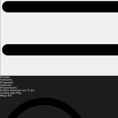
Portada
Teleseries
Programas
Capítulos
Programación
Postula Volverías con Tu Ex
Casting Dale Play
Mega GO