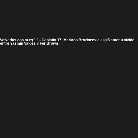
Volverías con tu ex? 2 - Capítulo 37: Mariano Brozincevic eligió amor u olvido
entre Yasmín Valdés y Fer Brown