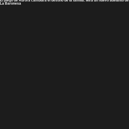
El juego de Aurora cambiará el destino de la familia: Mira un nuevo adelanto de
La Baronesa