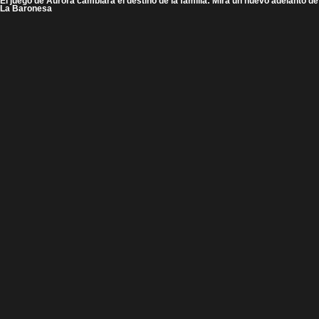
El juego de Aurora cambiará el destino de la familia: Mira un nuevo adelanto de
La Baronesa