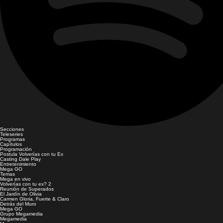
Secciones
Teleseries
Programas
Capítulos
Programación
Postula Volverías con tu Ex
Casting Dale Play
Entretenimiento
Mega GO
Temas
Mega en vivo
Volverías con tu ex? 2
Reunión de Superados
El Jardín de Olivia
Carmen Gloria, Fuerte & Claro
Detrás del Muro
Mega GO
Grupo Megamedia
Megamedia