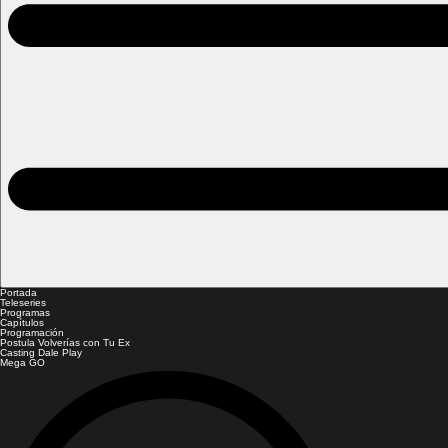
Portada
Teleseries
Programas
Capítulos
Programación
Postula Volverías con Tu Ex
Casting Dale Play
Mega GO