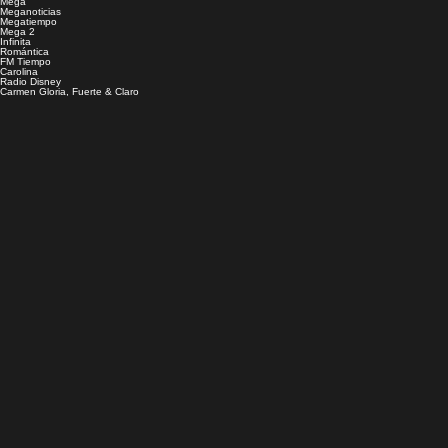
Mega
Meganoticias
Megatiempo
Mega 2
Infinita
Romántica
FM Tiempo
Carolina
Radio Disney
Carmen Gloria, Fuerte & Claro