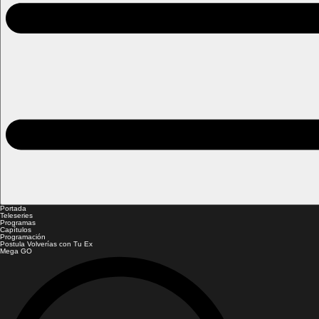
Portada
Teleseries
Programas
Capítulos
Programación
Postula Volverías con Tu Ex
Mega GO