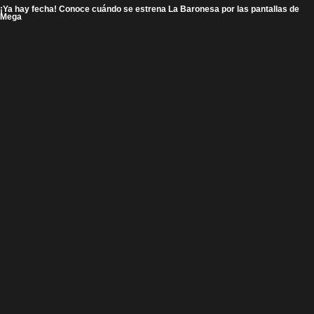
¡Ya hay fecha! Conoce cuándo se estrena La Baronesa por las pantallas de
Mega