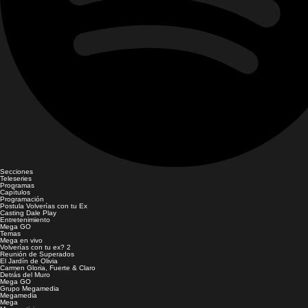
Secciones
Teleseries
Programas
Capítulos
Programación
Postula Volverías con tu Ex
Casting Dale Play
Entretenimiento
Mega GO
Temas
Mega en vivo
Volverías con tu ex? 2
Reunión de Superados
El Jardín de Olivia
Carmen Gloria, Fuerte & Claro
Detrás del Muro
Mega GO
Grupo Megamedia
Megamedia
Mega