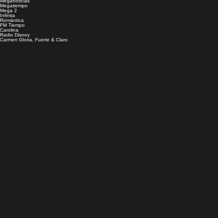
Meganoticias
Megatiempo
Mega 2
Infinita
Romántica
FM Tiempo
Carolina
Radio Disney
Carmen Gloria, Fuerte & Claro