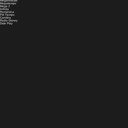
Meganoticias
Megatiempo
Mega 2
Infinita
Romántica
FM Tiempo
Carolina
Radio Disney
Dale Play