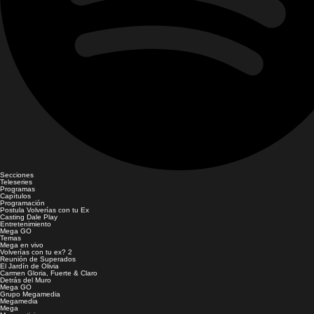
Secciones
Teleseries
Programas
Capítulos
Programación
Postula Volverías con tu Ex
Casting Dale Play
Entretenimiento
Mega GO
Temas
Mega en vivo
Volverías con tu ex? 2
Reunión de Superados
El Jardín de Olivia
Carmen Gloria, Fuerte & Claro
Detrás del Muro
Mega GO
Grupo Megamedia
Megamedia
Mega