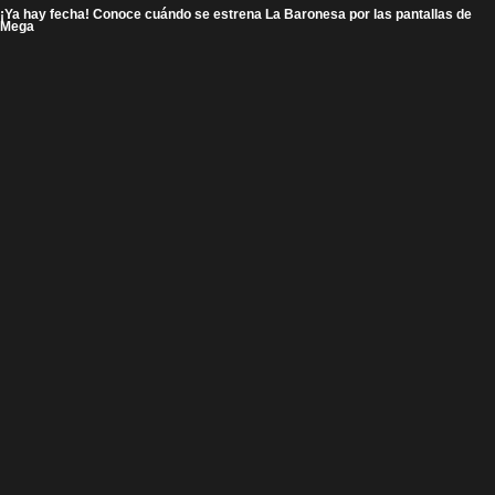
¡Ya hay fecha! Conoce cuándo se estrena La Baronesa por las pantallas de
Mega