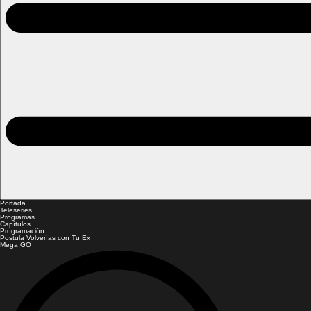
Portada
Teleseries
Programas
Capítulos
Programación
Postula Volverías con Tu Ex
Mega GO