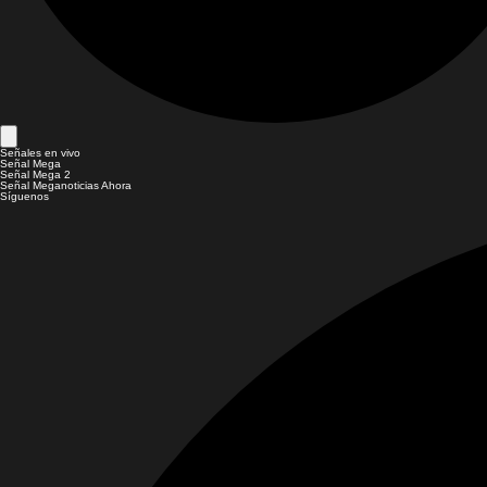
Señales en vivo
Señal Mega
Señal Mega 2
Señal Meganoticias Ahora
Síguenos