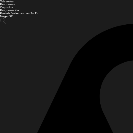
Teleseries
Programas
Capítulos
Programación
Postula Volverías con Tu Ex
Mega GO