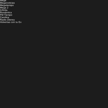
Mega
Meganoticias
Megatiempo
Mega 2
Infinita
Romántica
FM Tiempo
Carolina
Radio Disney
Volverías con tu Ex