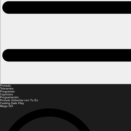
Portada
Teleseries
Programas
Capítulos
Programación
Postula Volverías con Tu Ex
Casting Dale Play
Mega GO