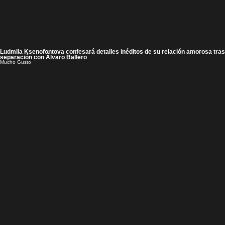
Ludmila Ksenofontova confesará detalles inéditos de su relación amorosa tras
separación con Álvaro Ballero
Mucho Gusto