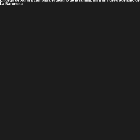
El juego de Aurora cambiará el destino de la familia: Mira un nuevo adelanto de
La Baronesa