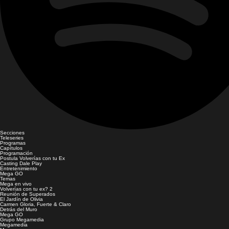
Secciones
Teleseries
Programas
Capítulos
Programación
Postula Volverías con tu Ex
Casting Dale Play
Entretenimiento
Mega GO
Temas
Mega en vivo
Volverías con tu ex? 2
Reunión de Superados
El Jardín de Olivia
Carmen Gloria, Fuerte & Claro
Detrás del Muro
Mega GO
Grupo Megamedia
Megamedia