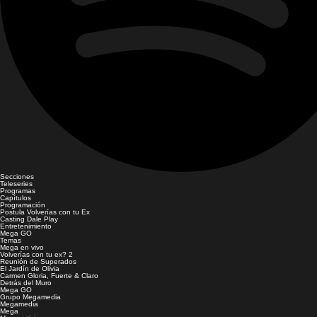
Secciones
Teleseries
Programas
Capítulos
Programación
Postula Volverías con tu Ex
Casting Dale Play
Entretenimiento
Mega GO
Temas
Mega en vivo
Volverías con tu ex? 2
Reunión de Superados
El Jardín de Olivia
Carmen Gloria, Fuerte & Claro
Detrás del Muro
Mega GO
Grupo Megamedia
Megamedia
Mega