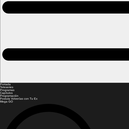
Portada
Teleseries
Programas
Capítulos
Programación
Postula Volverías con Tu Ex
Mega GO