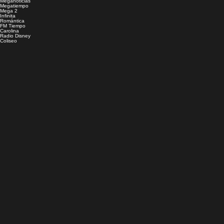
Meganoticias
Megatiempo
Mega 2
Infinita
Romántica
FM Tiempo
Carolina
Radio Disney
Coliseo