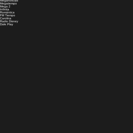
Meganoticias
Megatiempo
Mega 2
Infinita
Romántica
FM Tiempo
Carolina
Radio Disney
Dale Play