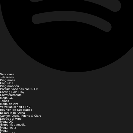
Secciones
Teleseries
Programas
Capítulos
Programación
Postula Volverías con tu Ex
Casting Dale Play
Entretenimiento
Mega GO
Temas
Mega en vivo
Volverías con tu ex? 2
Reunión de Superados
El Jardín de Olivia
Carmen Gloria, Fuerte & Claro
Detrás del Muro
Mega GO
Grupo Megamedia
Megamedia
Mega