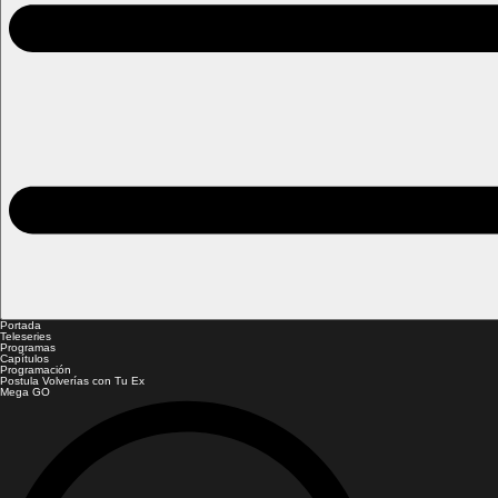
Portada
Teleseries
Programas
Capítulos
Programación
Postula Volverías con Tu Ex
Mega GO