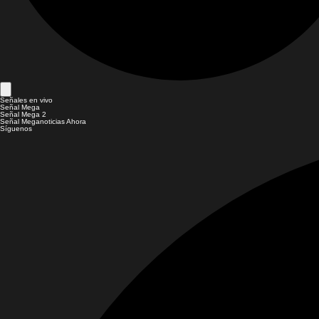
Señales en vivo
Señal Mega
Señal Mega 2
Señal Meganoticias Ahora
Síguenos