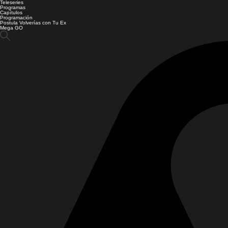
Teleseries
Programas
Capítulos
Programación
Postula Volverías con Tu Ex
Mega GO