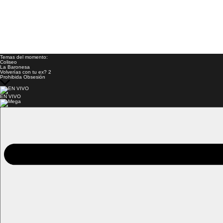
Temas del momento:
Coliseo
La Baronesa
Volverías con tu ex? 2
Prohibida Obsesión
EN VIVO