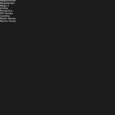
Meganoticias
Megatiempo
Mega 2
Infinita
Romántica
FM Tiempo
Carolina
Radio Disney
Mucho Gusto