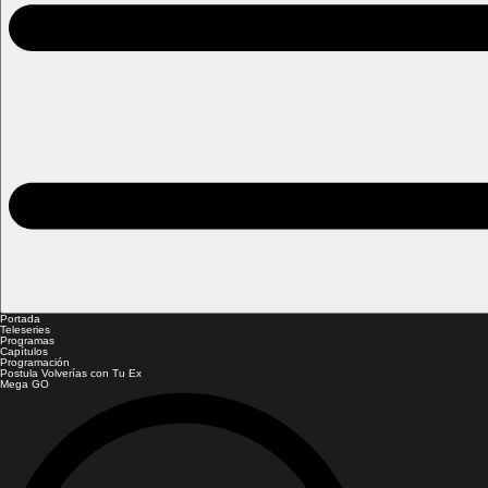
Portada
Teleseries
Programas
Capítulos
Programación
Postula Volverías con Tu Ex
Mega GO