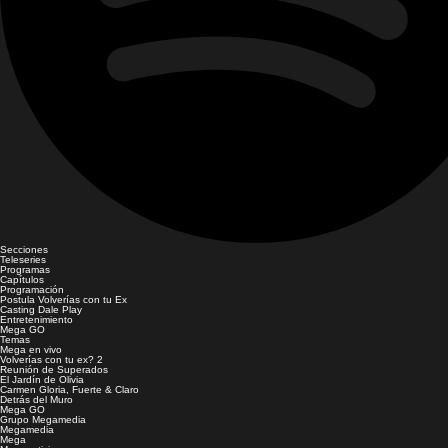
Secciones
Teleseries
Programas
Capítulos
Programación
Postula Volverías con tu Ex
Casting Dale Play
Entretenimiento
Mega GO
Temas
Mega en vivo
Volverías con tu ex? 2
Reunión de Superados
El Jardín de Olivia
Carmen Gloria, Fuerte & Claro
Detrás del Muro
Mega GO
Grupo Megamedia
Megamedia
Mega