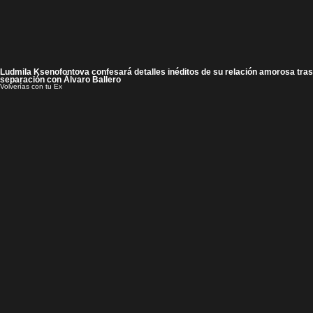
Ludmila Ksenofontova confesará detalles inéditos de su relación amorosa tras
separación con Álvaro Ballero
Volverías con tu Ex