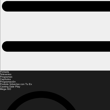
Portada
Teleseries
Programas
Capítulos
Programación
Postula Volverías con Tu Ex
Casting Dale Play
Mega GO