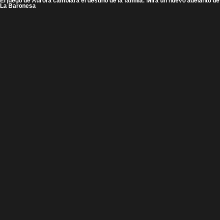
El juego de Aurora cambiará el destino de la familia: Mira un nuevo adelanto de
La Baronesa