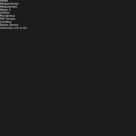
Mega
Meganoticias
Megatiempo
Mega 2
Infinita
Romántica
FM Tiempo
Carolina
Radio Disney
Volverías con tu Ex