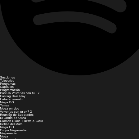
Secciones
Teleseries
Programas
Capítulos
Programación
Postula Volverías con tu Ex
Casting Dale Play
Entretenimiento
Mega GO
Temas
Mega en vivo
Volverías con tu ex? 2
Reunión de Superados
El Jardín de Olivia
Carmen Gloria, Fuerte & Claro
Detrás del Muro
Mega GO
Grupo Megamedia
Megamedia
Mega