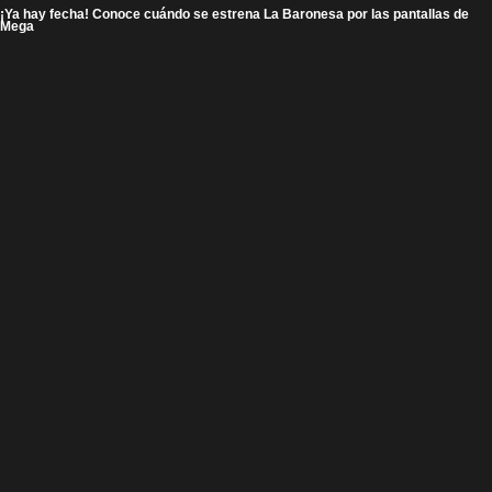
¡Ya hay fecha! Conoce cuándo se estrena La Baronesa por las pantallas de
Mega