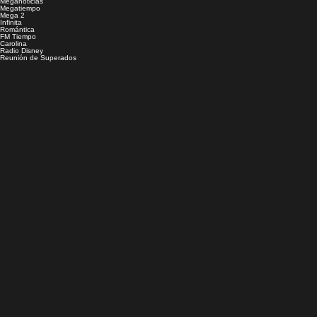
Meganoticias
Megatiempo
Mega 2
Infinita
Romántica
FM Tiempo
Carolina
Radio Disney
Reunión de Superados