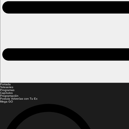
Portada
Teleseries
Programas
Capítulos
Programación
Postula Volverías con Tu Ex
Mega GO