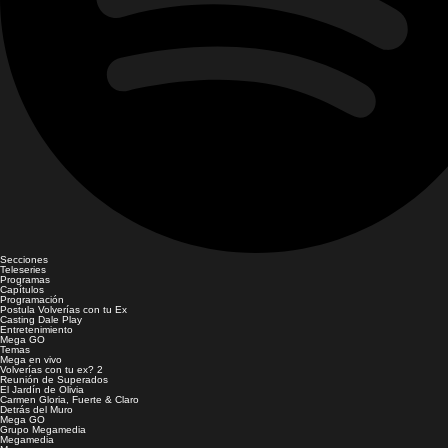
Secciones
Teleseries
Programas
Capítulos
Programación
Postula Volverías con tu Ex
Casting Dale Play
Entretenimiento
Mega GO
Temas
Mega en vivo
Volverías con tu ex? 2
Reunión de Superados
El Jardín de Olivia
Carmen Gloria, Fuerte & Claro
Detrás del Muro
Mega GO
Grupo Megamedia
Megamedia