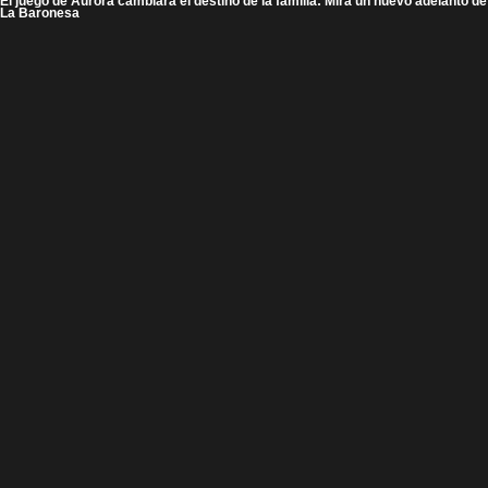
El juego de Aurora cambiará el destino de la familia: Mira un nuevo adelanto de
La Baronesa