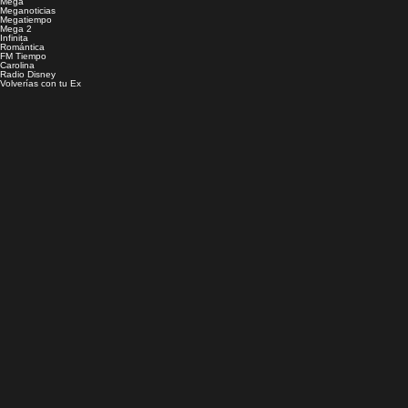
Mega
Meganoticias
Megatiempo
Mega 2
Infinita
Romántica
FM Tiempo
Carolina
Radio Disney
Volverías con tu Ex