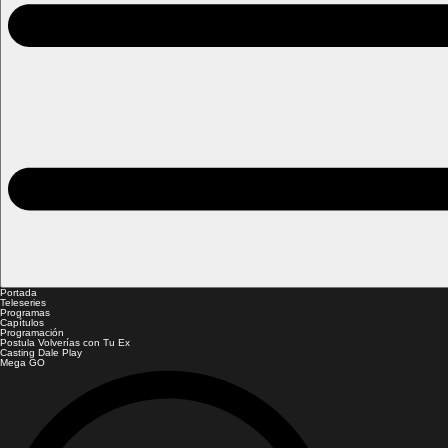
Portada
Teleseries
Programas
Capítulos
Programación
Postula Volverías con Tu Ex
Casting Dale Play
Mega GO