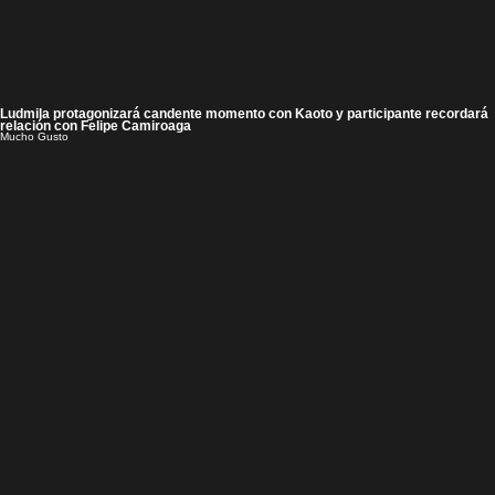
Ludmila protagonizará candente momento con Kaoto y participante recordará
relación con Felipe Camiroaga
Mucho Gusto