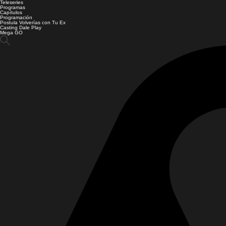
Teleseries
Programas
Capítulos
Programación
Postula Volverías con Tu Ex
Casting Dale Play
Mega GO