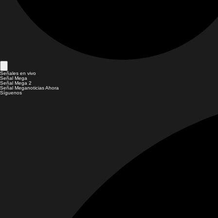
Señales en vivo
Señal Mega
Señal Mega 2
Señal Meganoticias Ahora
Síguenos