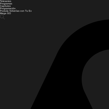
Teleseries
Programas
Capítulos
Programación
Postula Volverías con Tu Ex
Mega GO