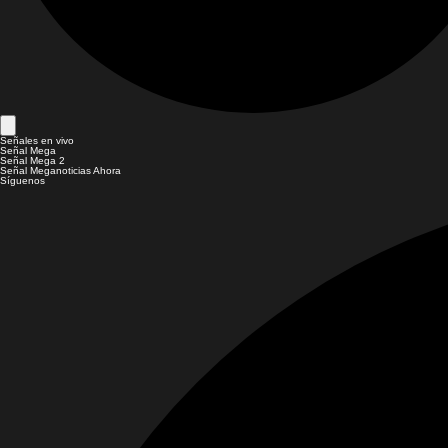
Señales en vivo
Señal Mega
Señal Mega 2
Señal Meganoticias Ahora
Síguenos