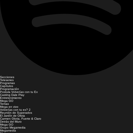
Secciones
Teleseries
Programas
Capítulos
Programación
Postula Volverías con tu Ex
Casting Dale Play
Entretenimiento
Mega GO
Temas
Mega en vivo
Volverías con tu ex? 2
Reunión de Superados
El Jardín de Olivia
Carmen Gloria, Fuerte & Claro
Detrás del Muro
Mega GO
Grupo Megamedia
Megamedia