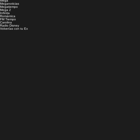
Mega
Meganoticias
Megatiempo
Mega 2
Infinita
Romántica
FM Tiempo
Carolina
Radio Disney
Volverías con tu Ex