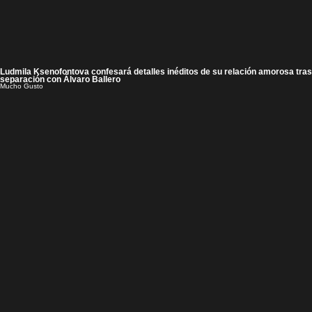
Ludmila Ksenofontova confesará detalles inéditos de su relación amorosa tras
separación con Álvaro Ballero
Mucho Gusto