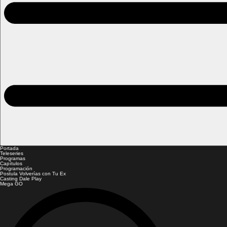
Portada
Teleseries
Programas
Capítulos
Programación
Postula Volverías con Tu Ex
Casting Dale Play
Mega GO