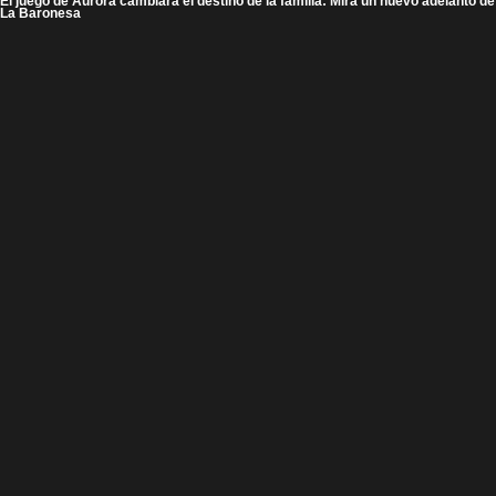
El juego de Aurora cambiará el destino de la familia: Mira un nuevo adelanto de
La Baronesa