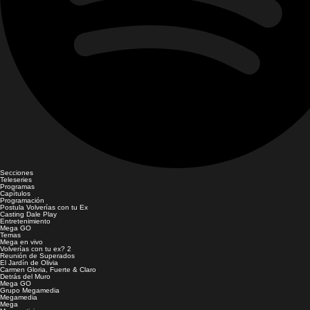
Secciones
Teleseries
Programas
Capítulos
Programación
Postula Volverías con tu Ex
Casting Dale Play
Entretenimiento
Mega GO
Temas
Mega en vivo
Volverías con tu ex? 2
Reunión de Superados
El Jardín de Olivia
Carmen Gloria, Fuerte & Claro
Detrás del Muro
Mega GO
Grupo Megamedia
Megamedia
Mega