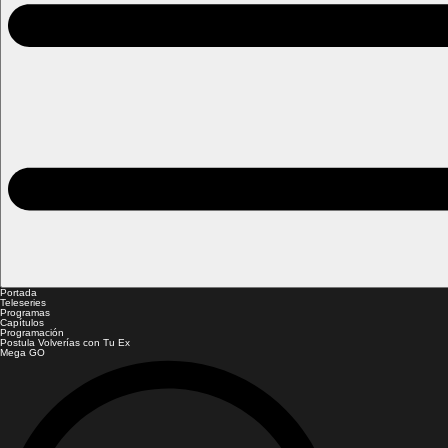
Portada
Teleseries
Programas
Capítulos
Programación
Postula Volverías con Tu Ex
Mega GO