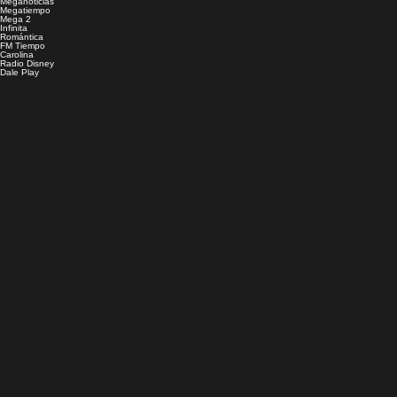
Meganoticias
Megatiempo
Mega 2
Infinita
Romántica
FM Tiempo
Carolina
Radio Disney
Dale Play