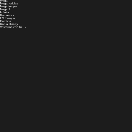
Mega
Meganoticias
Megatiempo
Mega 2
Infinita
Romántica
FM Tiempo
Carolina
Radio Disney
Volverías con tu Ex