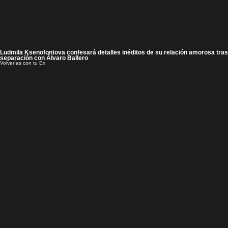
Ludmila Ksenofontova confesará detalles inéditos de su relación amorosa tras
separación con Álvaro Ballero
Volverías con tu Ex