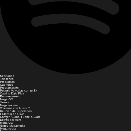
Secciones
Teleseries
Programas
Capítulos
Programación
Postula Volverías con tu Ex
Casting Dale Play
Entretenimiento
Mega GO
Temas
Mega en vivo
Volverías con tu ex? 2
Reunión de Superados
El Jardín de Olivia
Carmen Gloria, Fuerte & Claro
Detrás del Muro
Mega GO
Grupo Megamedia
Megamedia