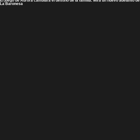
El juego de Aurora cambiará el destino de la familia: Mira un nuevo adelanto de
La Baronesa