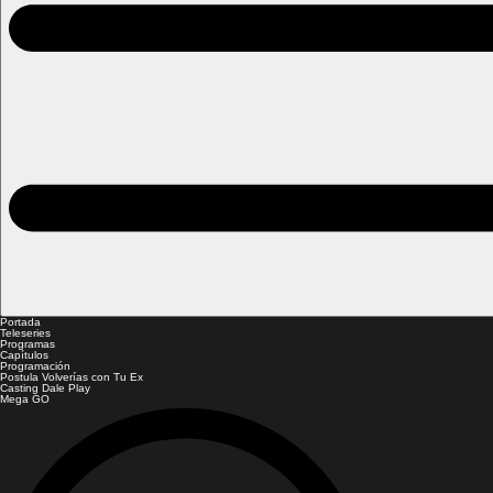
Portada
Teleseries
Programas
Capítulos
Programación
Postula Volverías con Tu Ex
Casting Dale Play
Mega GO