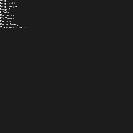
Mega
Meganoticias
Megatiempo
Mega 2
Infinita
Romántica
FM Tiempo
Carolina
Radio Disney
Volverías con tu Ex