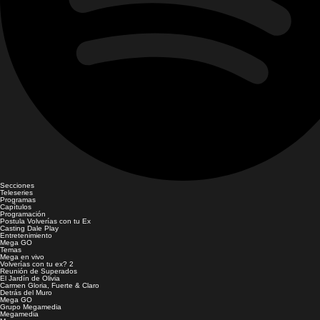
Secciones
Teleseries
Programas
Capítulos
Programación
Postula Volverías con tu Ex
Casting Dale Play
Entretenimiento
Mega GO
Temas
Mega en vivo
Volverías con tu ex? 2
Reunión de Superados
El Jardín de Olivia
Carmen Gloria, Fuerte & Claro
Detrás del Muro
Mega GO
Grupo Megamedia
Megamedia