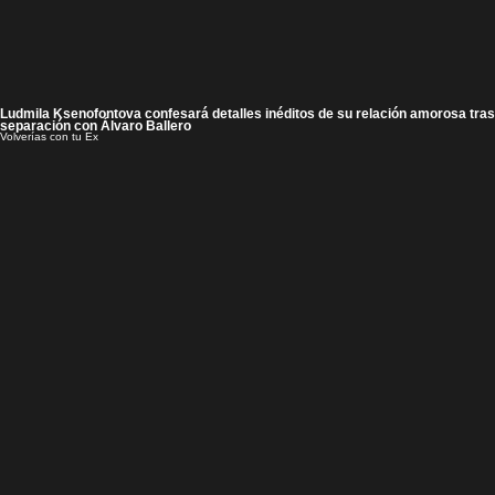
Ludmila Ksenofontova confesará detalles inéditos de su relación amorosa tras
separación con Álvaro Ballero
Volverías con tu Ex