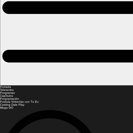
Portada
Teleseries
Programas
Capítulos
Programación
Postula Volverías con Tu Ex
Casting Dale Play
Mega GO