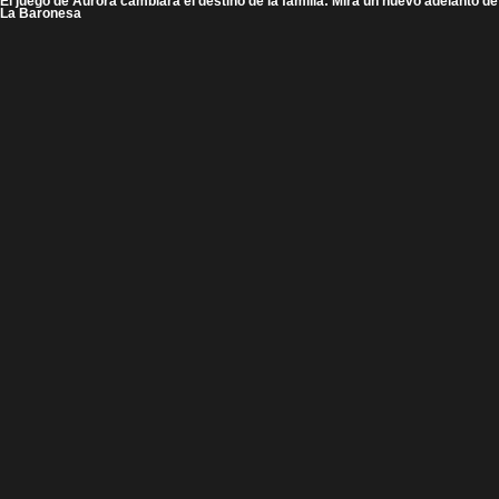
El juego de Aurora cambiará el destino de la familia: Mira un nuevo adelanto de
La Baronesa