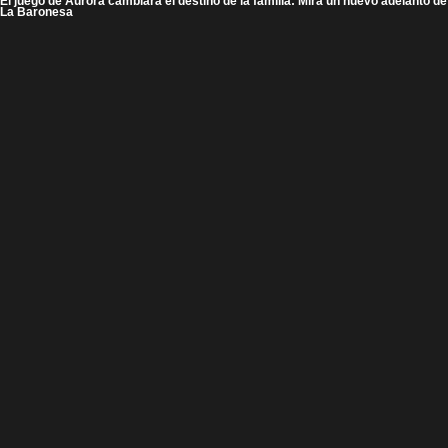
El juego de Aurora cambiará el destino de la familia: Mira un nuevo adelanto de
La Baronesa