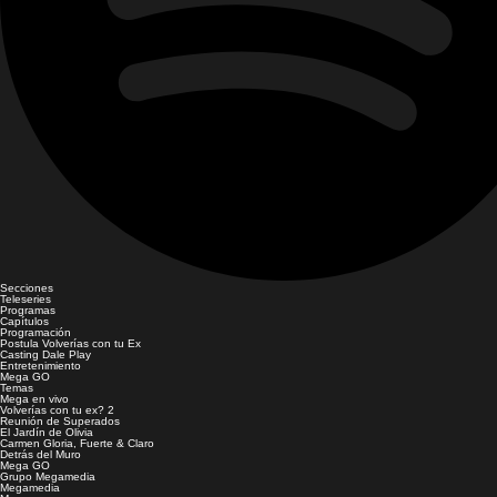
Secciones
Teleseries
Programas
Capítulos
Programación
Postula Volverías con tu Ex
Casting Dale Play
Entretenimiento
Mega GO
Temas
Mega en vivo
Volverías con tu ex? 2
Reunión de Superados
El Jardín de Olivia
Carmen Gloria, Fuerte & Claro
Detrás del Muro
Mega GO
Grupo Megamedia
Megamedia