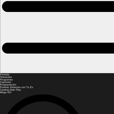
Portada
Teleseries
Programas
Capítulos
Programación
Postula Volverías con Tu Ex
Casting Dale Play
Mega GO