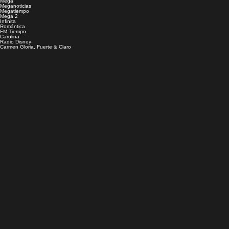
Mega
Meganoticias
Megatiempo
Mega 2
Infinita
Romántica
FM Tiempo
Carolina
Radio Disney
Carmen Gloria, Fuerte & Claro