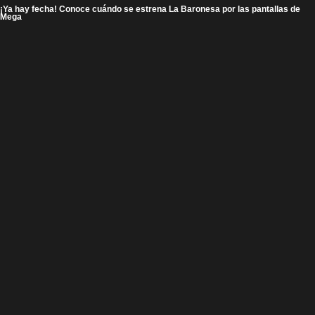
¡Ya hay fecha! Conoce cuándo se estrena La Baronesa por las pantallas de
Mega