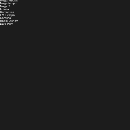
Meganoticias
Megatiempo
Mega 2
Infinita
Romántica
FM Tiempo
Carolina
Radio Disney
Dale Play