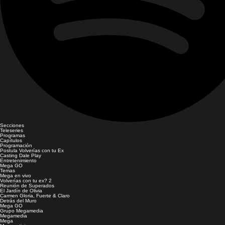
Secciones
Teleseries
Programas
Capítulos
Programación
Postula Volverías con tu Ex
Casting Dale Play
Entretenimiento
Mega GO
Temas
Mega en vivo
Volverías con tu ex? 2
Reunión de Superados
El Jardín de Olivia
Carmen Gloria, Fuerte & Claro
Detrás del Muro
Mega GO
Grupo Megamedia
Megamedia
Mega