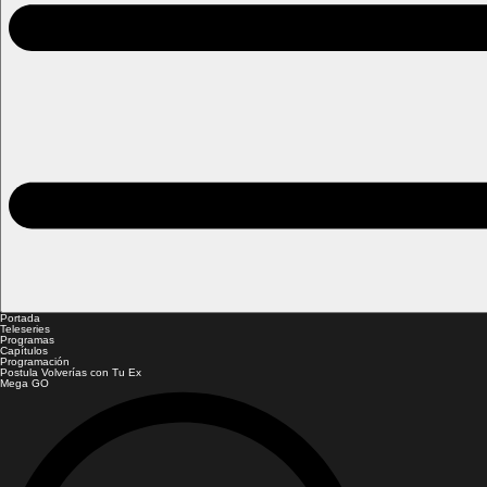
Portada
Teleseries
Programas
Capítulos
Programación
Postula Volverías con Tu Ex
Mega GO