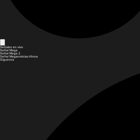
Señales en vivo
Señal Mega
Señal Mega 2
Señal Meganoticias Ahora
Síguenos