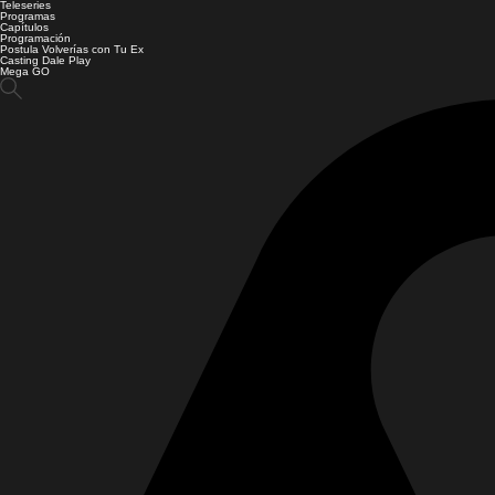
Teleseries
Programas
Capítulos
Programación
Postula Volverías con Tu Ex
Casting Dale Play
Mega GO