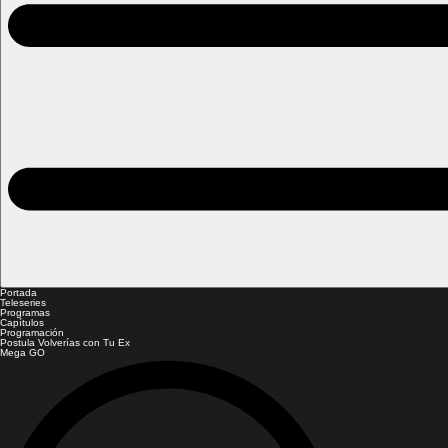
Portada
Teleseries
Programas
Capítulos
Programación
Postula Volverías con Tu Ex
Mega GO