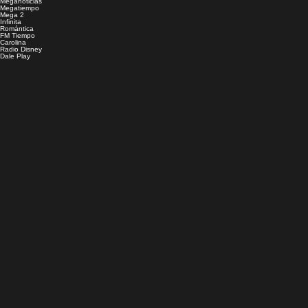
Meganoticias
Megatiempo
Mega 2
Infinita
Romántica
FM Tiempo
Carolina
Radio Disney
Dale Play