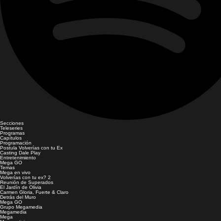
Secciones
Teleseries
Programas
Capítulos
Programación
Postula Volverías con tu Ex
Casting Dale Play
Entretenimiento
Mega GO
Temas
Mega en vivo
Volverías con tu ex? 2
Reunión de Superados
El Jardín de Olivia
Carmen Gloria, Fuerte & Claro
Detrás del Muro
Mega GO
Grupo Megamedia
Megamedia
Mega