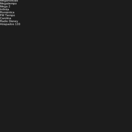
Meganoticias
Megatiempo
Mega 2
Infinita
Romántica
FM Tiempo
Carolina
Radio Disney
Atrapados 133