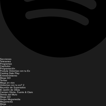
Secciones
Teleseries
Programas
Capítulos
Programación
Postula Volverías con tu Ex
Casting Dale Play
Entretenimiento
Mega GO
Temas
Mega en vivo
Volverías con tu ex? 2
Reunión de Superados
El Jardín de Olivia
Carmen Gloria, Fuerte & Claro
Detrás del Muro
Mega GO
Grupo Megamedia
Megamedia
Mega