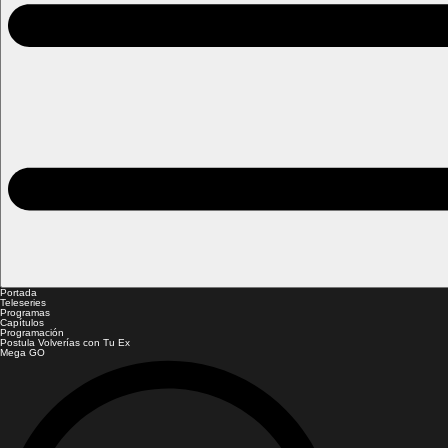
Portada
Teleseries
Programas
Capítulos
Programación
Postula Volverías con Tu Ex
Mega GO