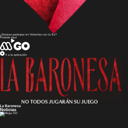
¿Deseas participar en
Volverías con tu Ex?
Postula aquí
Ir a la aplicación
La Baronesa
Noticias