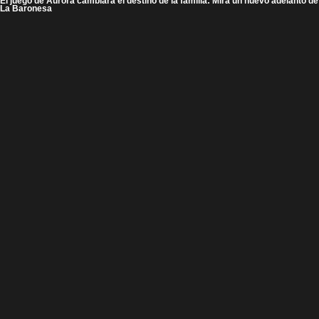
El juego de Aurora cambiará el destino de la familia: Mira un nuevo adelanto de
La Baronesa