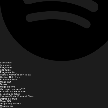
Secciones
Teleseries
Programas
Capítulos
Programación
Postula Volverías con tu Ex
Casting Dale Play
Entretenimiento
Mega GO
Temas
Mega en vivo
Volverías con tu ex? 2
Reunión de Superados
El Jardín de Olivia
Carmen Gloria, Fuerte & Claro
Detrás del Muro
Mega GO
Grupo Megamedia
Megamedia