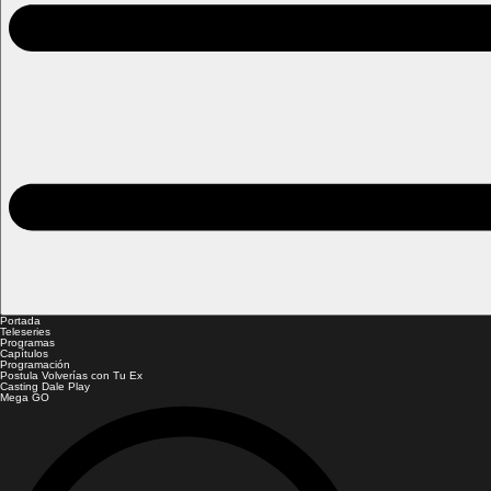
Portada
Teleseries
Programas
Capítulos
Programación
Postula Volverías con Tu Ex
Casting Dale Play
Mega GO