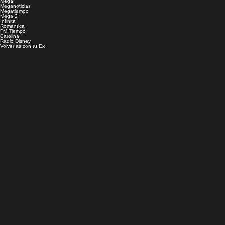
Mega
Meganoticias
Megatiempo
Mega 2
Infinita
Romántica
FM Tiempo
Carolina
Radio Disney
Volverías con tu Ex