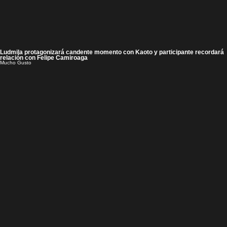
Ludmila protagonizará candente momento con Kaoto y participante recordará
relación con Felipe Camiroaga
Mucho Gusto