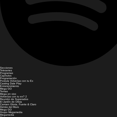
Secciones
Teleseries
Programas
Capítulos
Programación
Postula Volverías con tu Ex
Casting Dale Play
Entretenimiento
Mega GO
Temas
Mega en vivo
Volverías con tu ex? 2
Reunión de Superados
El Jardín de Olivia
Carmen Gloria, Fuerte & Claro
Detrás del Muro
Mega GO
Grupo Megamedia
Megamedia