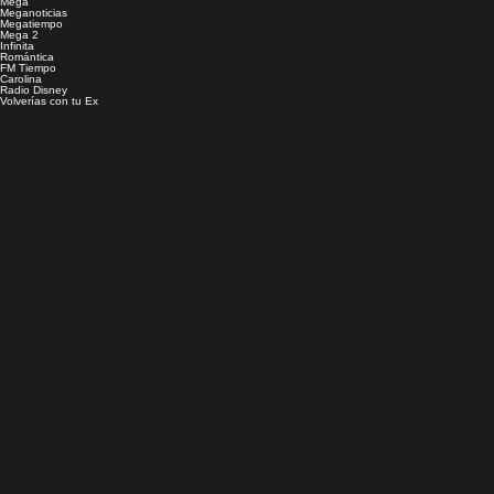
Mega
Meganoticias
Megatiempo
Mega 2
Infinita
Romántica
FM Tiempo
Carolina
Radio Disney
Volverías con tu Ex