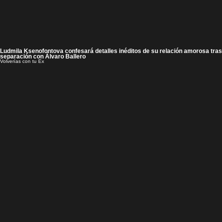
Ludmila Ksenofontova confesará detalles inéditos de su relación amorosa tras
separación con Álvaro Ballero
Volverías con tu Ex