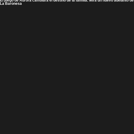
El juego de Aurora cambiará el destino de la familia: Mira un nuevo adelanto de
La Baronesa