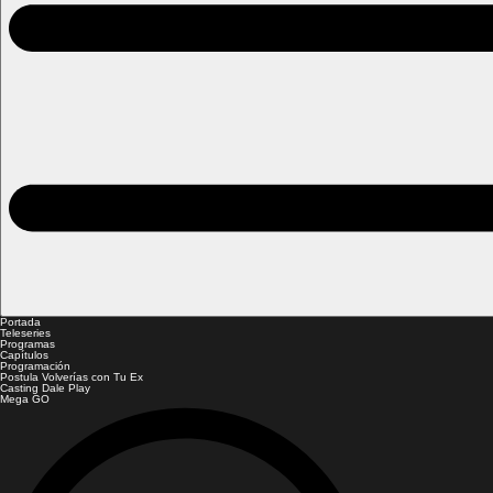
Portada
Teleseries
Programas
Capítulos
Programación
Postula Volverías con Tu Ex
Casting Dale Play
Mega GO