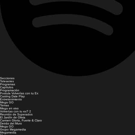
Secciones
Teleseries
Programas
Capítulos
Programación
Postula Volverías con tu Ex
Casting Dale Play
Entretenimiento
Mega GO
Temas
Mega en vivo
Volverías con tu ex? 2
Reunión de Superados
El Jardín de Olivia
Carmen Gloria, Fuerte & Claro
Detrás del Muro
Mega GO
Grupo Megamedia
Megamedia