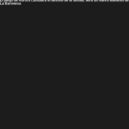
El juego de Aurora cambiará el destino de la familia: Mira un nuevo adelanto de
La Baronesa