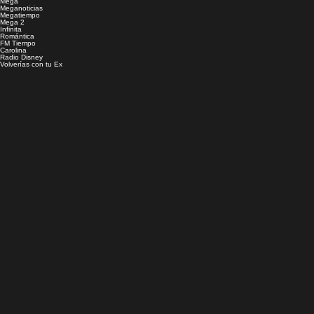
Mega
Meganoticias
Megatiempo
Mega 2
Infinita
Romántica
FM Tiempo
Carolina
Radio Disney
Volverías con tu Ex