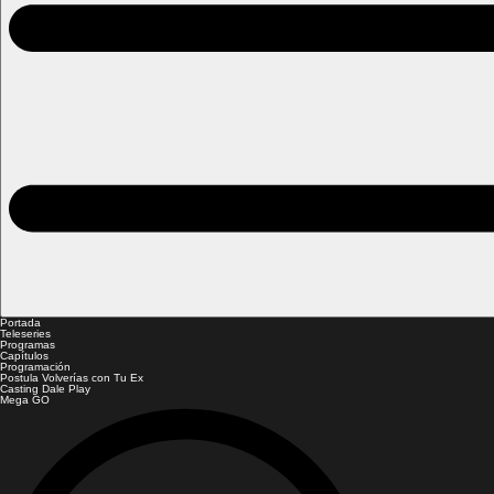
Portada
Teleseries
Programas
Capítulos
Programación
Postula Volverías con Tu Ex
Casting Dale Play
Mega GO