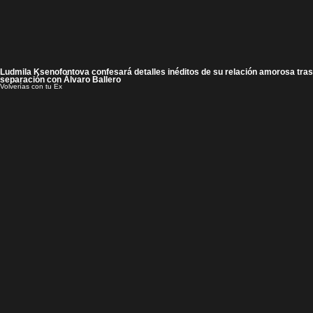
Ludmila Ksenofontova confesará detalles inéditos de su relación amorosa tras
separación con Álvaro Ballero
Volverías con tu Ex