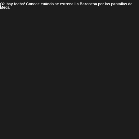
¡Ya hay fecha! Conoce cuándo se estrena La Baronesa por las pantallas de
Mega