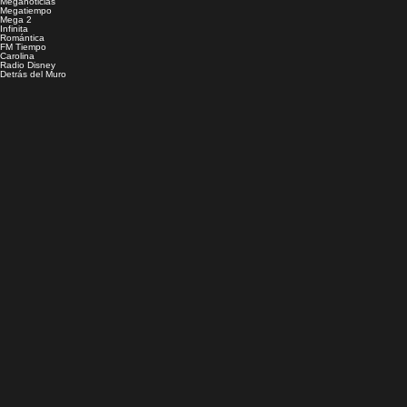
Meganoticias
Megatiempo
Mega 2
Infinita
Romántica
FM Tiempo
Carolina
Radio Disney
Detrás del Muro