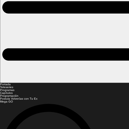
Portada
Teleseries
Programas
Capítulos
Programación
Postula Volverías con Tu Ex
Mega GO