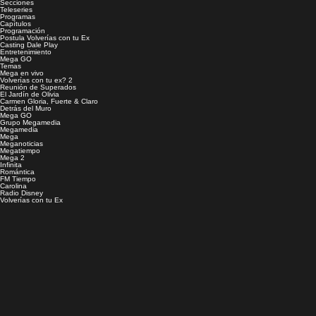
Secciones
Teleseries
Programas
Capítulos
Programación
Postula Volverías con tu Ex
Casting Dale Play
Entretenimiento
Mega GO
Temas
Mega en vivo
Volverías con tu ex? 2
Reunión de Superados
El Jardín de Olivia
Carmen Gloria, Fuerte & Claro
Detrás del Muro
Mega GO
Grupo Megamedia
Megamedia
Mega
Meganoticias
Megatiempo
Mega 2
Infinita
Romántica
FM Tiempo
Carolina
Radio Disney
Volverías con tu Ex