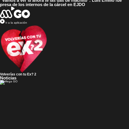
"Vamos a ver si ahora te las das de machito": Luis Emilio fue
presa de los internos de la cárcel en EJDO
Ir a la aplicación
Volverías con tu Ex? 2
Noticias