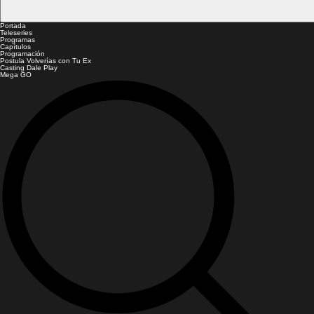
Portada
Teleseries
Programas
Capítulos
Programación
Postula Volverías con Tu Ex
Casting Dale Play
Mega GO