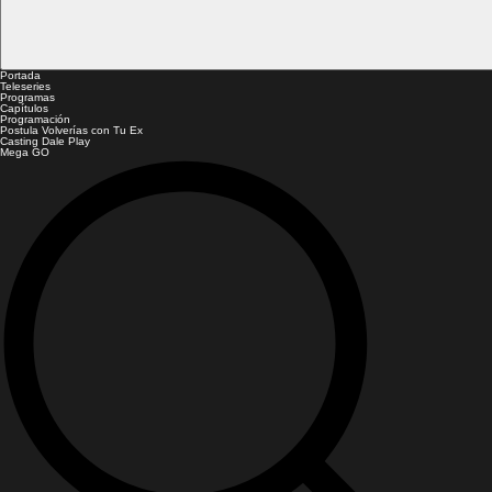
Portada
Teleseries
Programas
Capítulos
Programación
Postula Volverías con Tu Ex
Casting Dale Play
Mega GO