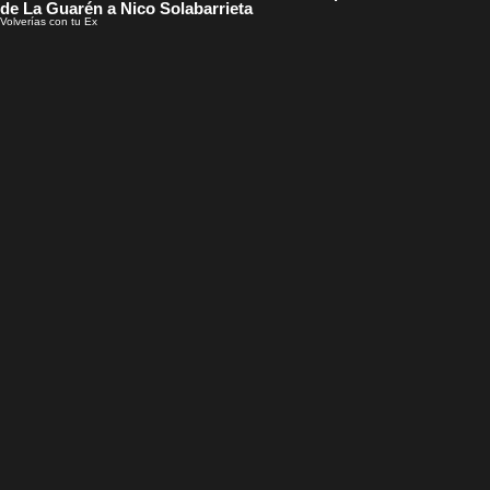
de La Guarén a Nico Solabarrieta
Volverías con tu Ex