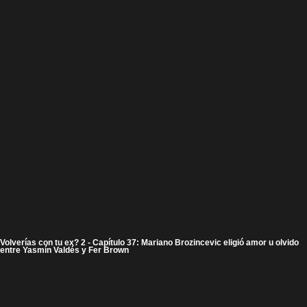
Volverías con tu ex? 2 - Capítulo 37: Mariano Brozincevic eligió amor u olvido
entre Yasmín Valdés y Fer Brown