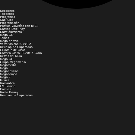
Secciones
Teleseries
Programas
Capítulos
Programación
Postula Volverías con tu Ex
Casting Dale Play
Entretenimiento
Mega GO
Temas
Mega en vivo
Volverías con tu ex? 2
Reunión de Superados
El Jardín de Olivia
Carmen Gloria, Fuerte & Claro
Detrás del Muro
Mega GO
Grupo Megamedia
Megamedia
Mega
Meganoticias
Megatiempo
Mega 2
Infinita
Romántica
FM Tiempo
Carolina
Radio Disney
Reunión de Superados