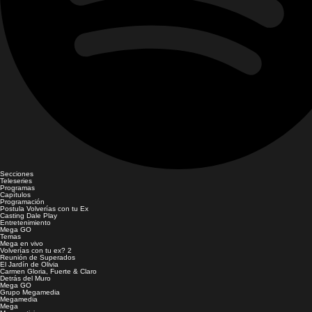
Secciones
Teleseries
Programas
Capítulos
Programación
Postula Volverías con tu Ex
Casting Dale Play
Entretenimiento
Mega GO
Temas
Mega en vivo
Volverías con tu ex? 2
Reunión de Superados
El Jardín de Olivia
Carmen Gloria, Fuerte & Claro
Detrás del Muro
Mega GO
Grupo Megamedia
Megamedia
Mega