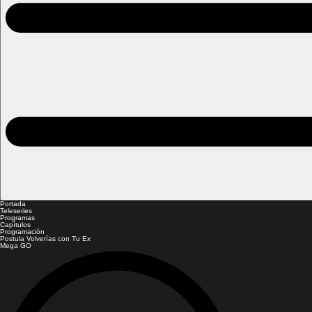
Portada
Teleseries
Programas
Capítulos
Programación
Postula Volverías con Tu Ex
Mega GO