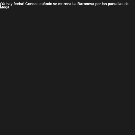
¡Ya hay fecha! Conoce cuándo se estrena La Baronesa por las pantallas de
Mega