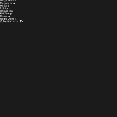
Meganoticias
Megatiempo
Mega 2
Infinita
Romántica
FM Tiempo
Carolina
Radio Disney
Volverías con tu Ex