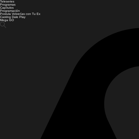
Teleseries
Programas
Capítulos
Programación
Postula Volverías con Tu Ex
Casting Dale Play
Mega GO