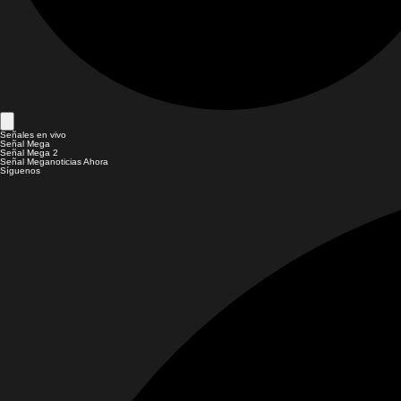
Señales en vivo
Señal Mega
Señal Mega 2
Señal Meganoticias Ahora
Síguenos