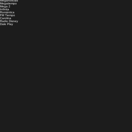
Meganoticias
Megatiempo
Mega 2
Infinita
Romántica
FM Tiempo
Carolina
Radio Disney
Dale Play