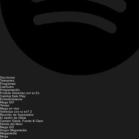
Secciones
Teleseries
Programas
Capítulos
Programación
Postula Volverías con tu Ex
Casting Dale Play
Entretenimiento
Mega GO
Temas
Mega en vivo
Volverías con tu ex? 2
Reunión de Superados
El Jardín de Olivia
Carmen Gloria, Fuerte & Claro
Detrás del Muro
Mega GO
Grupo Megamedia
Megamedia
Mega