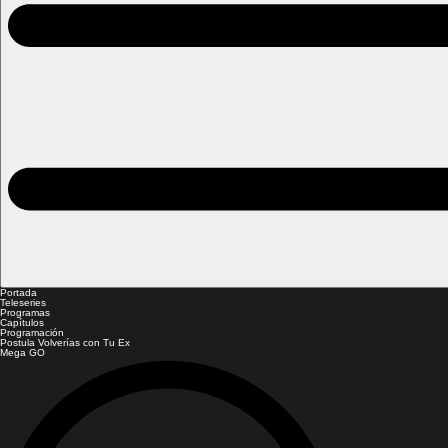
Portada
Teleseries
Programas
Capítulos
Programación
Postula Volverías con Tu Ex
Mega GO