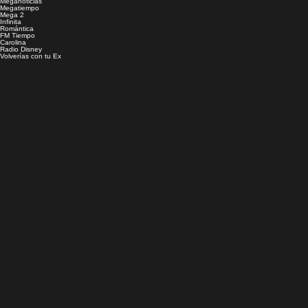
Meganoticias
Megatiempo
Mega 2
Infinita
Romántica
FM Tiempo
Carolina
Radio Disney
Volverías con tu Ex