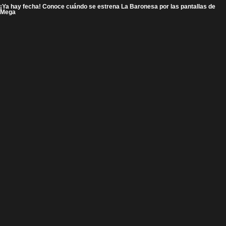
¡Ya hay fecha! Conoce cuándo se estrena La Baronesa por las pantallas de
Mega