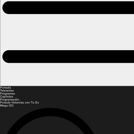
Portada
Teleseries
Programas
Capítulos
Programación
Postula Volverías con Tu Ex
Mega GO