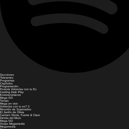
Secciones
Teleseries
Programas
Capítulos
Programación
Postula Volverías con tu Ex
Casting Dale Play
Entretenimiento
Mega GO
Temas
Mega en vivo
Volverías con tu ex? 2
Reunión de Superados
El Jardín de Olivia
Carmen Gloria, Fuerte & Claro
Detrás del Muro
Mega GO
Grupo Megamedia
Megamedia