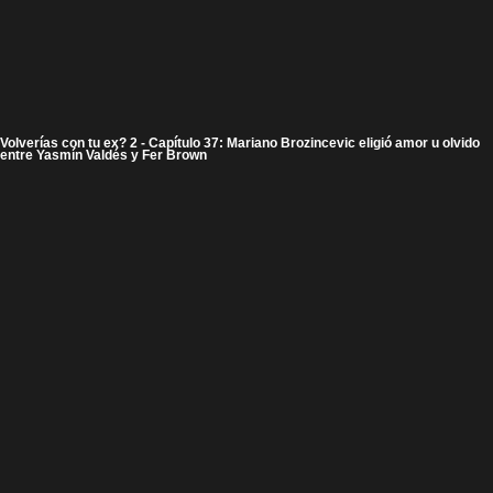
Volverías con tu ex? 2 - Capítulo 37: Mariano Brozincevic eligió amor u olvido
entre Yasmín Valdés y Fer Brown