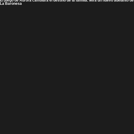
El juego de Aurora cambiará el destino de la familia: Mira un nuevo adelanto de
La Baronesa