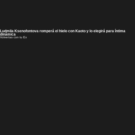
Ludmila Ksenofontova romperá el hielo con Kaoto y lo elegirá para íntima
dinámica
Volverías con tu Ex