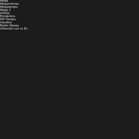
Mega
Meganoticias
Megatiempo
Mega 2
Infinita
Romántica
FM Tiempo
Carolina
Radio Disney
Volverías con tu Ex