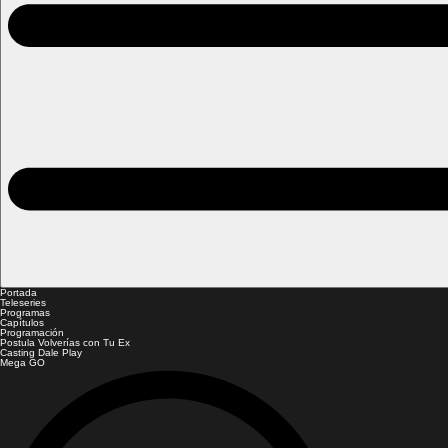
Portada
Teleseries
Programas
Capítulos
Programación
Postula Volverías con Tu Ex
Casting Dale Play
Mega GO