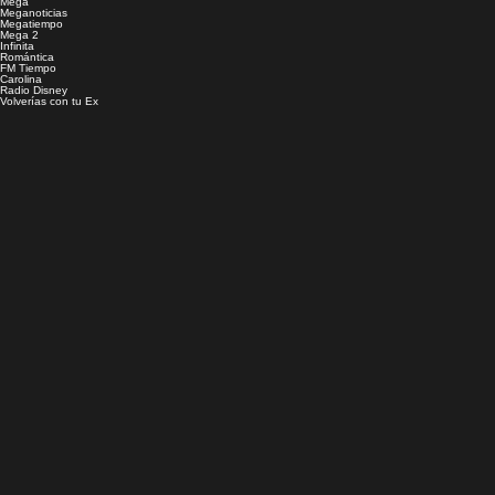
Mega
Meganoticias
Megatiempo
Mega 2
Infinita
Romántica
FM Tiempo
Carolina
Radio Disney
Volverías con tu Ex