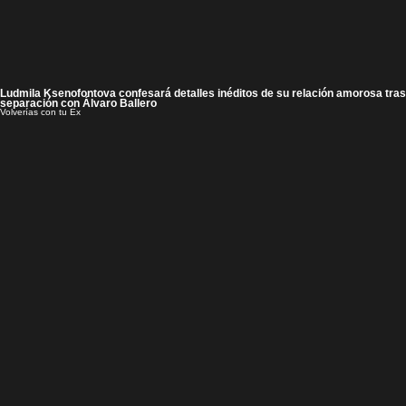
Ludmila Ksenofontova confesará detalles inéditos de su relación amorosa tras
separación con Álvaro Ballero
Volverías con tu Ex