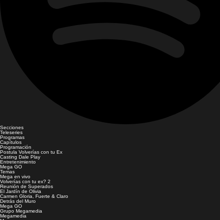
Secciones
Teleseries
Programas
Capítulos
Programación
Postula Volverías con tu Ex
Casting Dale Play
Entretenimiento
Mega GO
Temas
Mega en vivo
Volverías con tu ex? 2
Reunión de Superados
El Jardín de Olivia
Carmen Gloria, Fuerte & Claro
Detrás del Muro
Mega GO
Grupo Megamedia
Megamedia