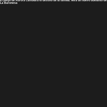
El juego de Aurora cambiará el destino de la familia: Mira un nuevo adelanto de
La Baronesa