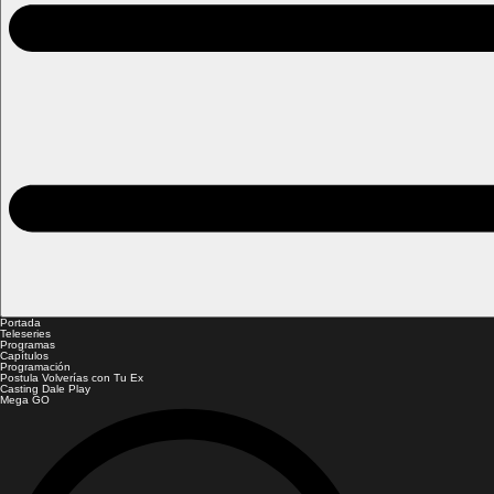
Portada
Teleseries
Programas
Capítulos
Programación
Postula Volverías con Tu Ex
Casting Dale Play
Mega GO