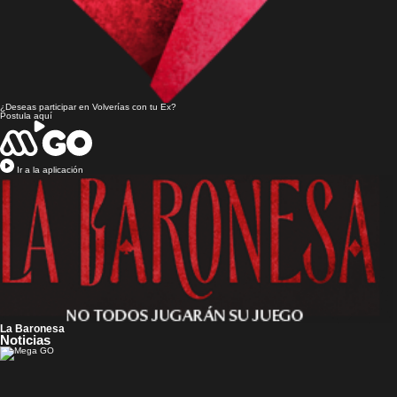
¿Deseas participar en
Volverías con tu Ex?
Postula aquí
Ir a la aplicación
La Baronesa
Noticias