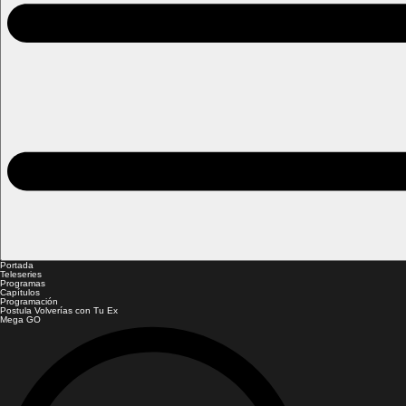
Portada
Teleseries
Programas
Capítulos
Programación
Postula Volverías con Tu Ex
Mega GO