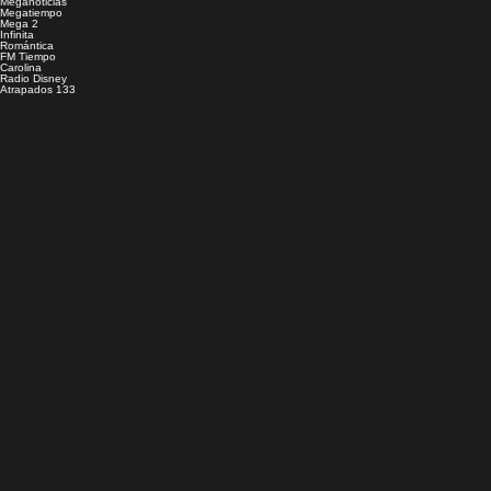
Meganoticias
Megatiempo
Mega 2
Infinita
Romántica
FM Tiempo
Carolina
Radio Disney
Atrapados 133