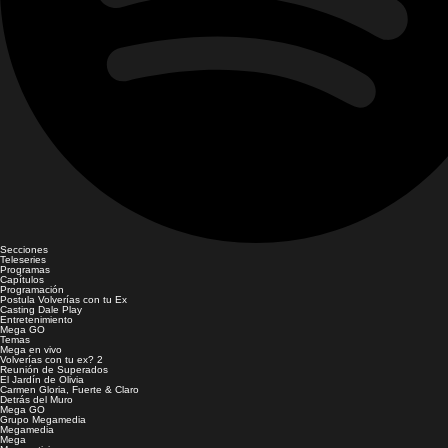
Secciones
Teleseries
Programas
Capítulos
Programación
Postula Volverías con tu Ex
Casting Dale Play
Entretenimiento
Mega GO
Temas
Mega en vivo
Volverías con tu ex? 2
Reunión de Superados
El Jardín de Olivia
Carmen Gloria, Fuerte & Claro
Detrás del Muro
Mega GO
Grupo Megamedia
Megamedia
Mega