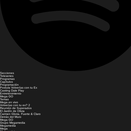
Secciones
Teleseries
Programas
Capítulos
Programación
Postula Volverías con tu Ex
Casting Dale Play
Entretenimiento
Mega GO
Temas
Mega en vivo
Volverías con tu ex? 2
Reunión de Superados
El Jardín de Olivia
Carmen Gloria, Fuerte & Claro
Detrás del Muro
Mega GO
Grupo Megamedia
Megamedia
Mega