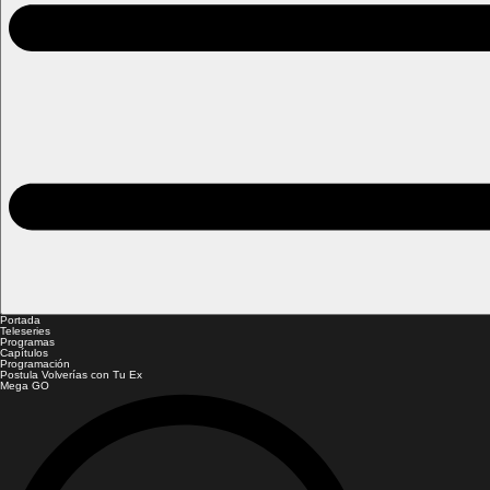
Portada
Teleseries
Programas
Capítulos
Programación
Postula Volverías con Tu Ex
Mega GO