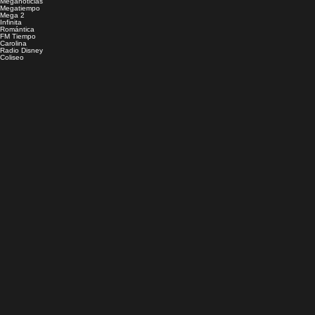
Meganoticias
Megatiempo
Mega 2
Infinita
Romántica
FM Tiempo
Carolina
Radio Disney
Coliseo