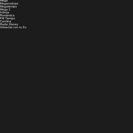
Mega
Meganoticias
Megatiempo
Mega 2
Infinita
Romántica
FM Tiempo
Carolina
Radio Disney
Volverías con tu Ex