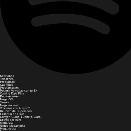
Secciones
Teleseries
Programas
Capítulos
Programación
Postula Volverías con tu Ex
Casting Dale Play
Entretenimiento
Mega GO
Temas
Mega en vivo
Volverías con tu ex? 2
Reunión de Superados
El Jardín de Olivia
Carmen Gloria, Fuerte & Claro
Detrás del Muro
Mega GO
Grupo Megamedia
Megamedia