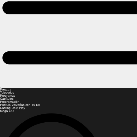
Portada
Teleseries
Programas
Capítulos
Programación
Postula Volverías con Tu Ex
Casting Dale Play
Mega GO