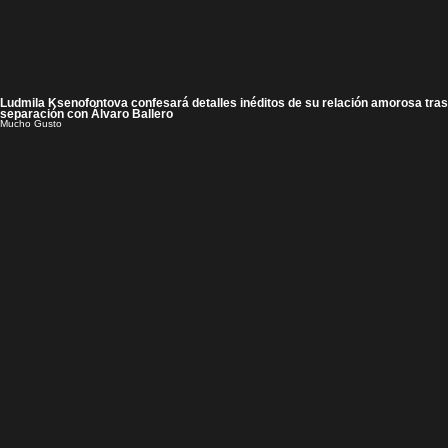
Ludmila Ksenofontova confesará detalles inéditos de su relación amorosa tras
separación con Álvaro Ballero
Mucho Gusto