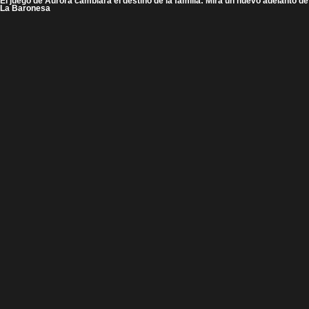
El juego de Aurora cambiará el destino de la familia: Mira un nuevo adelanto de
La Baronesa