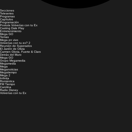
Secciones
Teleseries
Programas
Capítulos
Programación
Postula Volverías con tu Ex
Casting Dale Play
Entretenimiento
Mega GO
Temas
Mega en vivo
Volverías con tu ex? 2
Reunión de Superados
El Jardín de Olivia
Carmen Gloria, Fuerte & Claro
Detrás del Muro
Mega GO
Grupo Megamedia
Megamedia
Mega
Meganoticias
Megatiempo
Mega 2
Infinita
Romántica
FM Tiempo
Carolina
Radio Disney
Volverías con tu Ex