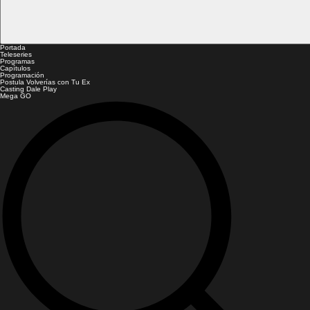
Portada
Teleseries
Programas
Capítulos
Programación
Postula Volverías con Tu Ex
Casting Dale Play
Mega GO