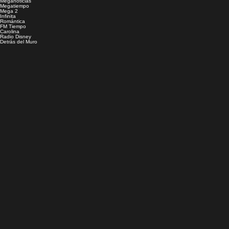
Meganoticias
Megatiempo
Mega 2
Infinita
Romántica
FM Tiempo
Carolina
Radio Disney
Detrás del Muro