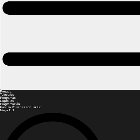
Portada
Teleseries
Programas
Capítulos
Programación
Postula Volverías con Tu Ex
Mega GO