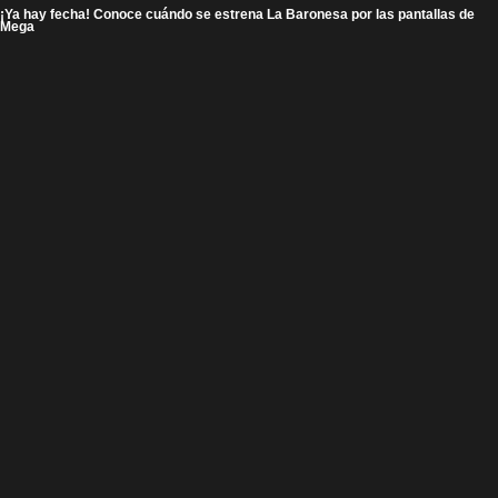
¡Ya hay fecha! Conoce cuándo se estrena La Baronesa por las pantallas de
Mega