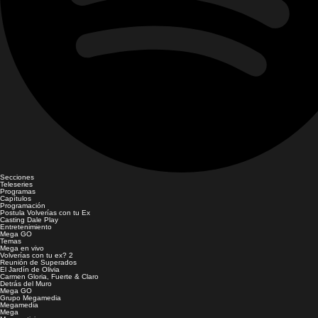
Secciones
Teleseries
Programas
Capítulos
Programación
Postula Volverías con tu Ex
Casting Dale Play
Entretenimiento
Mega GO
Temas
Mega en vivo
Volverías con tu ex? 2
Reunión de Superados
El Jardín de Olivia
Carmen Gloria, Fuerte & Claro
Detrás del Muro
Mega GO
Grupo Megamedia
Megamedia
Mega