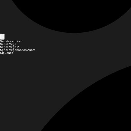
Señales en vivo
Señal Mega
Señal Mega 2
Señal Meganoticias Ahora
Síguenos