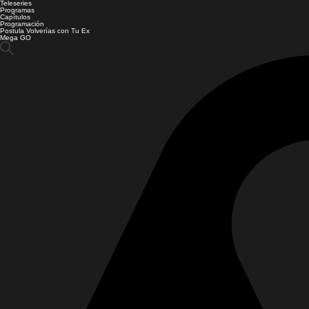
Teleseries
Programas
Capítulos
Programación
Postula Volverías con Tu Ex
Mega GO