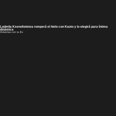
Ludmila Ksenofontova romperá el hielo con Kaoto y lo elegirá para íntima
dinámica
Volverías con tu Ex