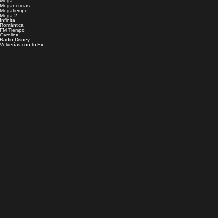
Mega
Meganoticias
Megatiempo
Mega 2
Infinita
Romántica
FM Tiempo
Carolina
Radio Disney
Volverías con tu Ex