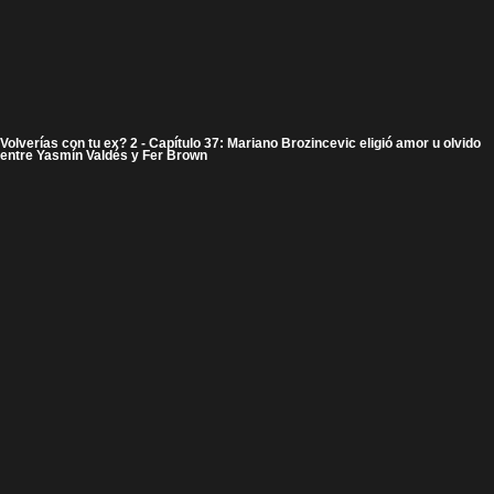
Volverías con tu ex? 2 - Capítulo 37: Mariano Brozincevic eligió amor u olvido
entre Yasmín Valdés y Fer Brown