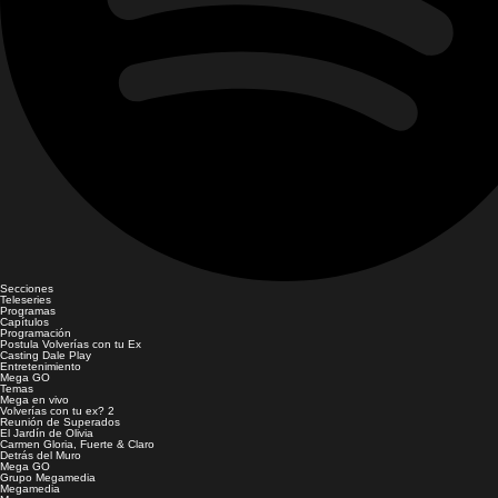
Secciones
Teleseries
Programas
Capítulos
Programación
Postula Volverías con tu Ex
Casting Dale Play
Entretenimiento
Mega GO
Temas
Mega en vivo
Volverías con tu ex? 2
Reunión de Superados
El Jardín de Olivia
Carmen Gloria, Fuerte & Claro
Detrás del Muro
Mega GO
Grupo Megamedia
Megamedia