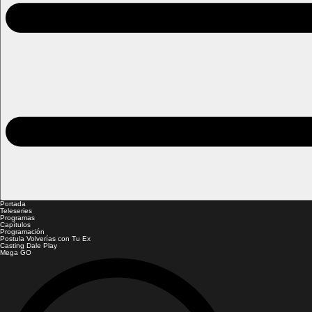
Portada
Teleseries
Programas
Capítulos
Programación
Postula Volverías con Tu Ex
Casting Dale Play
Mega GO