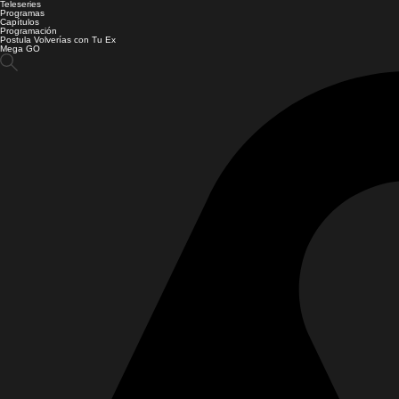
Teleseries
Programas
Capítulos
Programación
Postula Volverías con Tu Ex
Mega GO