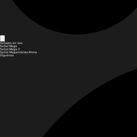
Señales en vivo
Señal Mega
Señal Mega 2
Señal Meganoticias Ahora
Síguenos