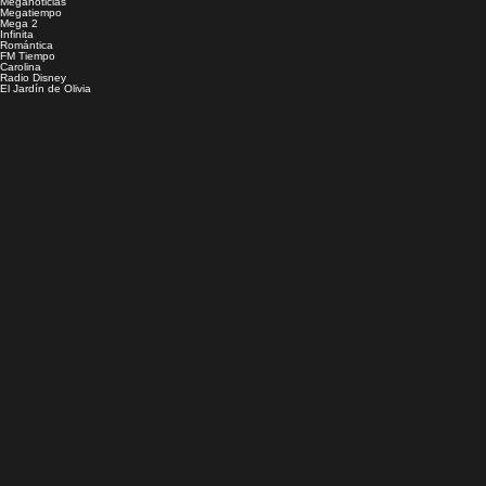
Meganoticias
Megatiempo
Mega 2
Infinita
Romántica
FM Tiempo
Carolina
Radio Disney
El Jardín de Olivia