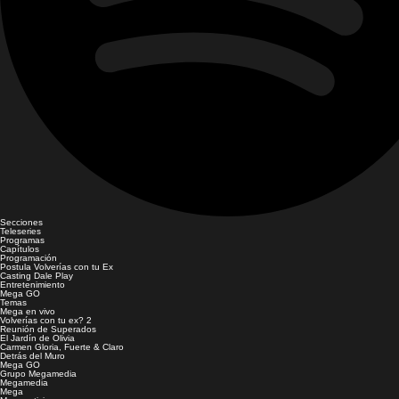
Secciones
Teleseries
Programas
Capítulos
Programación
Postula Volverías con tu Ex
Casting Dale Play
Entretenimiento
Mega GO
Temas
Mega en vivo
Volverías con tu ex? 2
Reunión de Superados
El Jardín de Olivia
Carmen Gloria, Fuerte & Claro
Detrás del Muro
Mega GO
Grupo Megamedia
Megamedia
Mega