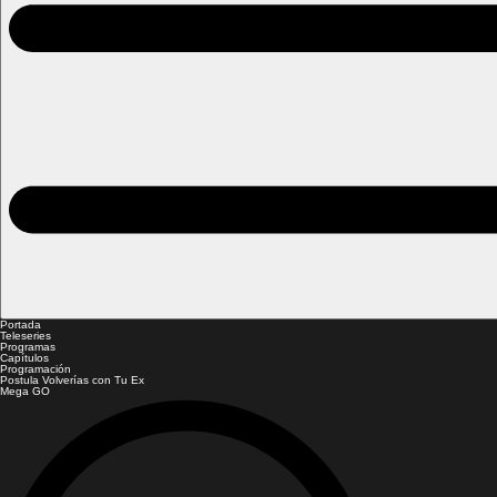
Portada
Teleseries
Programas
Capítulos
Programación
Postula Volverías con Tu Ex
Mega GO