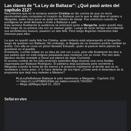
Las claves de "La Ley de Baltazar": ¿Qué pasó antes del
capítulo 212?
Recordemos que en la semana anterior
Cristina
se dio cuenta de que no tenía
oportunidad para conquistar el corazón de Baltazar, por lo que le dejó libre el camino a
Margarita, quien hace poco se quitó los hábitos de monja. Fue entonces cuando la
exreligiosa se sintió liberada e invitó a Baltazar a salir.
Esta semana finalmente la audiencia se emocionó junto a
Margarita
, quien quedó muy
feliz luego de su
primera cita
con su maduro galán. Luego de tanto tiempo escondiendo
sus sentimientos mutuos, pasaron un rato feliz. Pero luego llegarían momentos más
intensos para ellos.
La que
no quedó nada feliz fue Cristina,
quien todavía está atravesando el despecho
luego de quebrar con Baltazar. Sin embargo, la llegada de un forastero podría cambiar su
ánimo. Con ella se cruza un pintor
llamado Eduardo
, quien al parecer tiene planes de
quedarse en el pueblo.
Entretanto, Luchito insiste en su idea de vivir con Lucía, pero ella finalmente les dice a
sus padres que no está todavía preparada para mudarse con su novio. Por otro lado,
Mariano decide revelarle a Óscar sus planes de dejar Cochamó.
El suceso cumbre de los más recientes episodios llega durante una cena familiar
organizada por Baltazar Rodríguez. El patriarca deja paralizada pero sonriente a
Margarita cuando la toma de las manos y
le propone matrimonio
al decirle que es su
verdadero y único amor. ¡Y lo hace delante de sus hijos! ¿Cómo será el desenlace de la
propuesta que dejó muy molesto a Mariano?
#LaLeyDeBaltazar
Baltazar le pide matrimonio a Margarita - Capítulo 211
>>
https://t.co/zPHBMJJObb
pic.twitter.com/e2L73hIG6C
— Mega (@Mega)
April 21, 2023
Señal en vivo