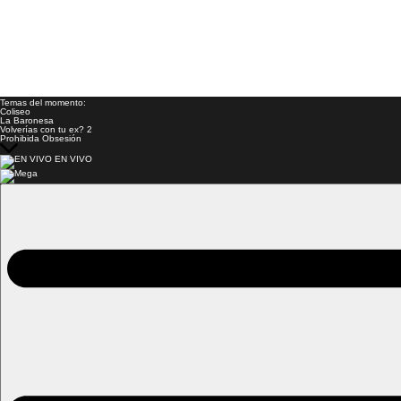
Temas del momento:
Coliseo
La Baronesa
Volverías con tu ex? 2
Prohibida Obsesión
EN VIVO