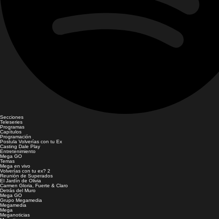
Secciones
Teleseries
Programas
Capítulos
Programación
Postula Volverías con tu Ex
Casting Dale Play
Entretenimiento
Mega GO
Temas
Mega en vivo
Volverías con tu ex? 2
Reunión de Superados
El Jardín de Olivia
Carmen Gloria, Fuerte & Claro
Detrás del Muro
Mega GO
Grupo Megamedia
Megamedia
Mega
Meganoticias