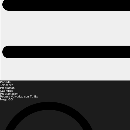
Portada
Teleseries
Programas
Capítulos
Programación
Postula Volverías con Tu Ex
Mega GO