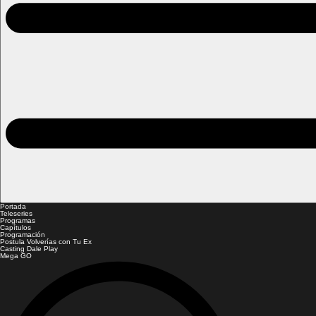
Portada
Teleseries
Programas
Capítulos
Programación
Postula Volverías con Tu Ex
Casting Dale Play
Mega GO