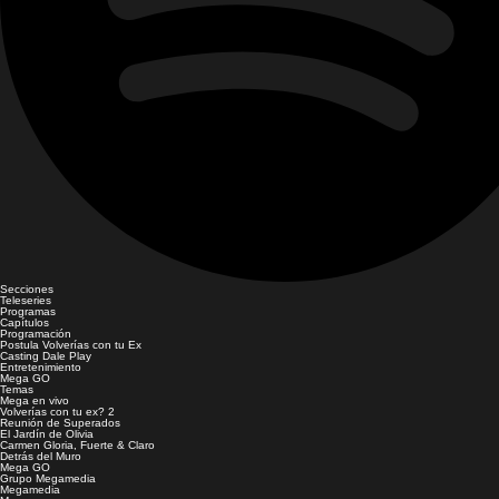
Secciones
Teleseries
Programas
Capítulos
Programación
Postula Volverías con tu Ex
Casting Dale Play
Entretenimiento
Mega GO
Temas
Mega en vivo
Volverías con tu ex? 2
Reunión de Superados
El Jardín de Olivia
Carmen Gloria, Fuerte & Claro
Detrás del Muro
Mega GO
Grupo Megamedia
Megamedia