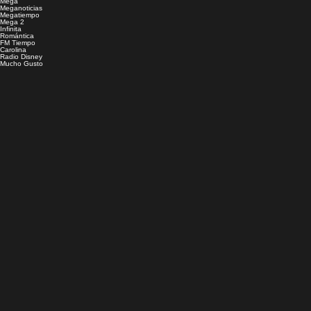
Mega
Meganoticias
Megatiempo
Mega 2
Infinita
Romántica
FM Tiempo
Carolina
Radio Disney
Mucho Gusto