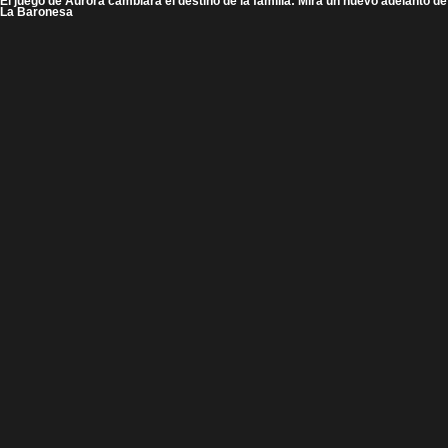
El juego de Aurora cambiará el destino de la familia: Mira un nuevo adelanto de
La Baronesa