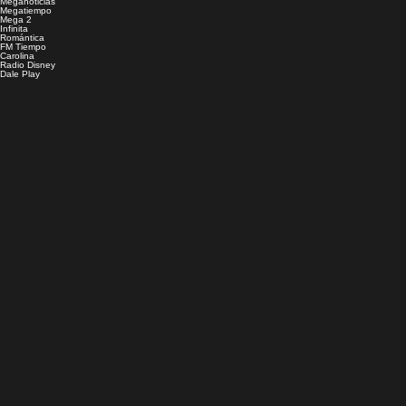
Meganoticias
Megatiempo
Mega 2
Infinita
Romántica
FM Tiempo
Carolina
Radio Disney
Dale Play