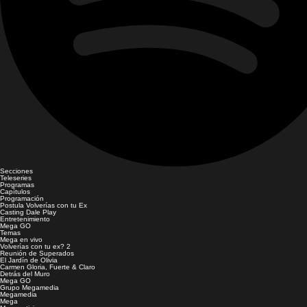
Secciones
Teleseries
Programas
Capítulos
Programación
Postula Volverías con tu Ex
Casting Dale Play
Entretenimiento
Mega GO
Temas
Mega en vivo
Volverías con tu ex? 2
Reunión de Superados
El Jardín de Olivia
Carmen Gloria, Fuerte & Claro
Detrás del Muro
Mega GO
Grupo Megamedia
Megamedia
Mega