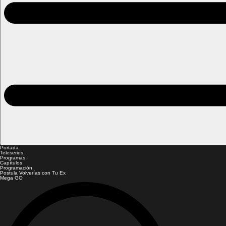
Portada
Teleseries
Programas
Capítulos
Programación
Postula Volverías con Tu Ex
Mega GO